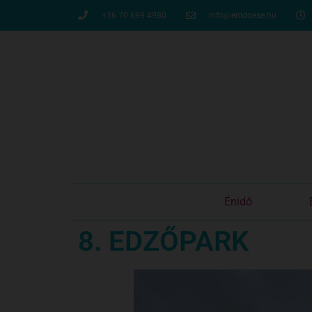
+36 70 699 4980
info@enidoese.hu
Énidő
8. EDZŐPARK