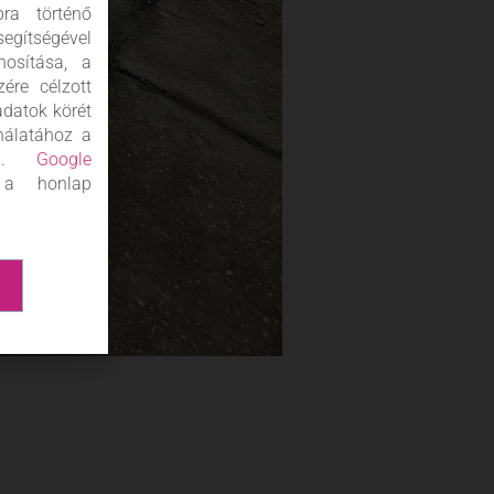
ra történő
gítségével
nosítása, a
ére célzott
adatok körét
nálatához a
nia.
Google
 a honlap