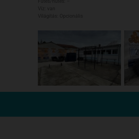
Fűtés/hűtés: –
Víz: van
Világítás: Opcionális