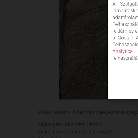
A Szolgál
látogatás
adattárolá
Felhasznál
reklám és e
a Google A
Felhaszn
Analytics
s
felhasználá
Kiváló helyszín kültéri tréningek, edzések me
Alapterület: több mint 190 m2
Padló: Füves/ murvás/ betonozott