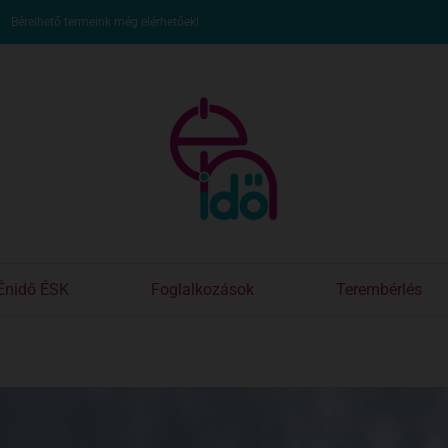
Bérelhető termeink még elérhetőek!
Énidő ÉSK
Foglalkozások
Terembérlés