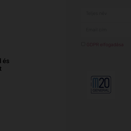
GDPR elfogadása
 és
t