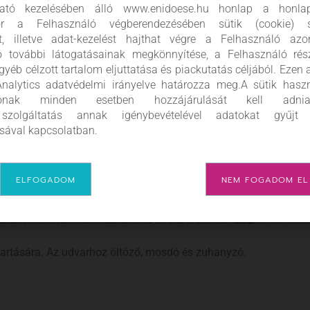
tató kezelésében álló www.enidoese.hu honlap a honlap
kor a Felhasználó végberendezésében sütik (cookie) se
st, illetve adat-kezelést hajthat végre a Felhasználó azo
ó további látogatásainak megkönnyítése, a Felhasználó rész
gyéb célzott tartalom eljuttatása és piackutatás céljából. Ezen 
nalytics adatvédelmi irányelve határozza meg.A sütik hasz
álónak minden esetben hozzájárulását kell ad
zolgáltatás annak igénybevételével adatokat gyűjt
sával kapcsolatban.
ELFOGADOM
NEM FOGADOM EL
gtartására. Az udvarhoz öltöző, mosdó és zuhanyzó.