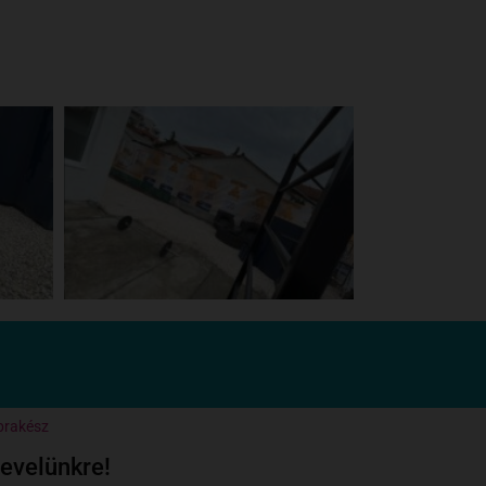
prakész
levelünkre!