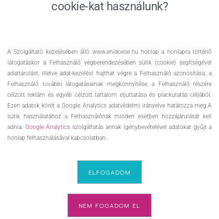
cookie-kat használunk?
VENUE
4. CHILL
ÉNIDŐ Életmód és Sportegyesület
Veszprém, Ibolya u. 15.
,
8200
Magyarország
+ Google
A Szolgáltató kezelésében álló www.enidoese.hu honlap a honlapra történő
Map
látogatáskor a Felhasználó végberendezésében sütik (cookie) segítségével
adattárolást, illetve adat-kezelést hajthat végre a Felhasználó azonosítása, a
View Venue Website
Felhasználó további látogatásainak megkönnyítése, a Felhasználó részére
célzott reklám és egyéb célzott tartalom eljuttatása és piackutatás céljából.
Ezen adatok körét a Google Analytics adatvédelmi irányelve határozza meg.A
Személyi edzés –
Személyi edzés –
sütik használatához a Felhasználónak minden esetben hozzájárulását kell
Rehabilitációs masszázs
Rehabilitációs masszázs
adnia.
Google Analytics
szolgáltatás annak igénybevételével adatokat gyűjt a
honlap felhasználásával kapcsolatban.
ELFOGADOM
NEM FOGADOM EL