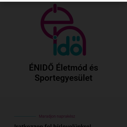
ÉNIDŐ Életmód és
Sportegyesület
Maradjon naprakész
Iratkozzon fel hírlevelünkre!