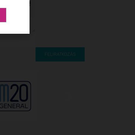
levelünkre!
FELIRATKOZÁS