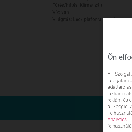
Fűtés/hűtés: Klimatizált
Víz: van
Világítás: Led/ plafonra szerelt
Ön elfo
A Szolgál
látogatás
adattárolá
Felhasznál
reklám és e
a Google A
Felhaszn
Analytics
s
felhasználá