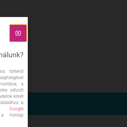
ználunk?
ra történő
gítségével
nosítása, a
ére célzott
adatok körét
nálatához a
nia.
Google
 a honlap
prakész