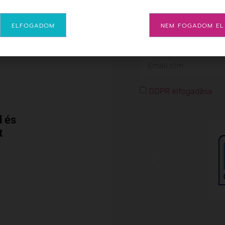
Iratkozzon fel hír
ELFOGADOM
NEM FOGADOM EL
GDPR elfogadása
 és
t