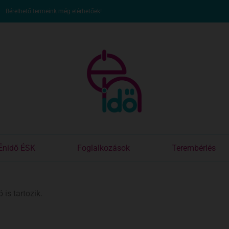
Bérelhető termeink még elérhetőek!
Énidő ÉSK
Foglalkozások
Terembérlés
is tartozik.