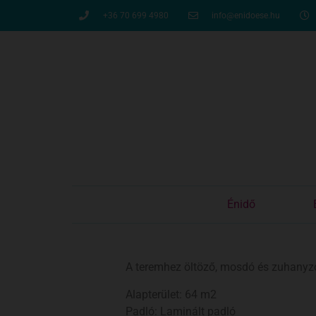
+36 70 699 4980
info@enidoese.hu
Énidő
A teremhez öltöző, mosdó és zuhanyzó 
Alapterület: 64 m2
Padló: Laminált padló