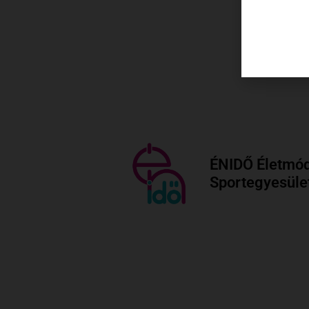
ÉNIDŐ Életmód
Sportegyesüle