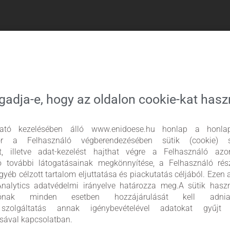
gadja-e, hogy az oldalon cookie-kat has
tató kezelésében álló www.enidoese.hu honlap a honlap
kor a Felhasználó végberendezésében sütik (cookie) se
st, illetve adat-kezelést hajthat végre a Felhasználó azo
ó további látogatásainak megkönnyítése, a Felhasználó rész
gyéb célzott tartalom eljuttatása és piackutatás céljából. Ezen 
nalytics adatvédelmi irányelve határozza meg.A sütik hasz
álónak minden esetben hozzájárulását kell ad
zolgáltatás annak igénybevételével adatokat gyűjt
Maradjon na
sával kapcsolatban.