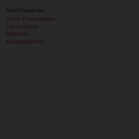
Event Categories:
Edzés
,
Életmódváltás
,
Légzésterápia
,
Masszázs
,
Mozgásfejlesztés