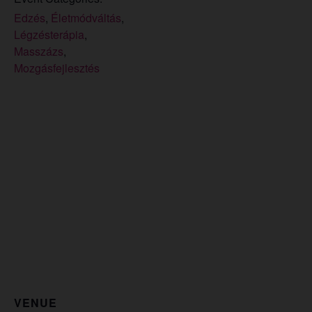
Edzés
,
Életmódváltás
,
Légzésterápia
,
Masszázs
,
Mozgásfejlesztés
VENUE