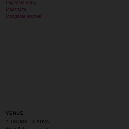
Légzésterápia
,
Masszázs
,
Mozgásfejlesztés
VENUE
7. CROSS – KIADVA