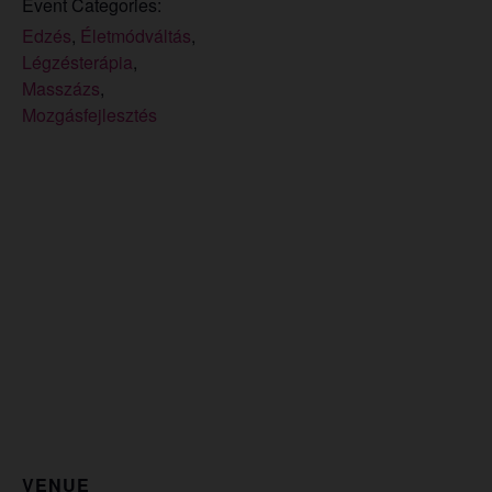
Event Categories:
Edzés
,
Életmódváltás
,
Légzésterápia
,
Masszázs
,
Mozgásfejlesztés
VENUE