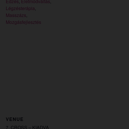
Edzés
,
Életmódváltás
,
Légzésterápia
,
Masszázs
,
Mozgásfejlesztés
VENUE
7. CROSS – KIADVA