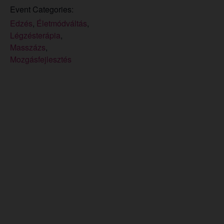
Event Categories:
Edzés
,
Életmódváltás
,
Légzésterápia
,
Masszázs
,
Mozgásfejlesztés