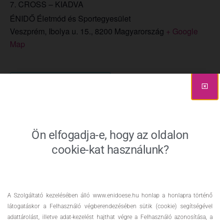
7. CROSS – KIADVA
ÉNIDŐ Életmód és Sportegyesület
Veszprém, Ibolya u. 15.
,
8200
Magyarország
+ Google
Map
Add to calendar
DETAILS
ORGANIZER
Ön elfogadja-e, hogy az oldalon
Muladi Szabolcs
Date:
cookie-kat használunk?
2022 november 21.
Time:
08:30 - 16:00
A Szolgáltató kezelésében álló www.enidoese.hu honlap a honlapra történő
látogatáskor a Felhasználó végberendezésében sütik (cookie) segítségével
Event Categories:
adattárolást, illetve adat-kezelést hajthat végre a Felhasználó azonosítása, a