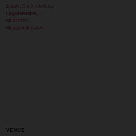
Edzés
,
Életmódváltás
,
Légzésterápia
,
Masszázs
,
Mozgásfejlesztés
VENUE