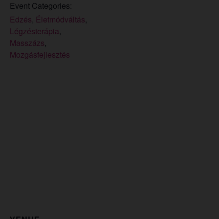
Event Categories:
Edzés
,
Életmódváltás
,
Légzésterápia
,
Masszázs
,
Mozgásfejlesztés