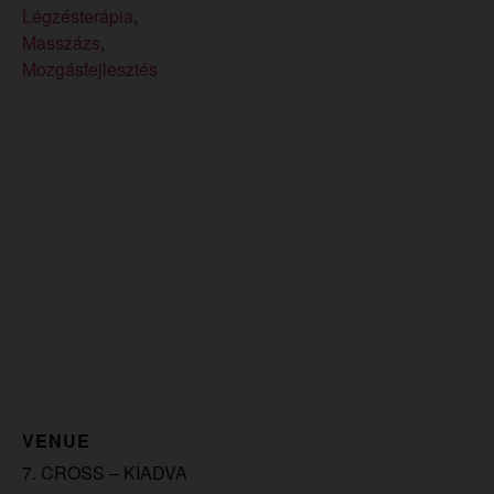
Légzésterápia
,
Masszázs
,
Mozgásfejlesztés
VENUE
7. CROSS – KIADVA