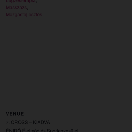
Légzésterápia
,
Masszázs
,
Mozgásfejlesztés
VENUE
7. CROSS – KIADVA
ÉNIDŐ Életmód és Sportegyesület