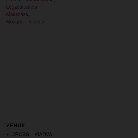
Légzésterápia
,
Masszázs
,
Mozgásfejlesztés
VENUE
7. CROSS – KIADVA