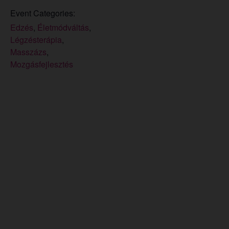
Event Categories:
Edzés
,
Életmódváltás
,
Légzésterápia
,
Masszázs
,
Mozgásfejlesztés