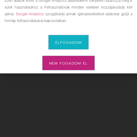
Ezen adatok körét a Google Analytics adatvédelmi irányelve határozza meg.A
sütik használatához a Felhasználónak minden esetben hozzájárulását kell
adnia.
Google Analytics
szolgáltatás annak igénybevételével adatokat gyűjt a
honlap felhasználásával kapcsolatban.
ELFOGADOM
NEM FOGADOM EL