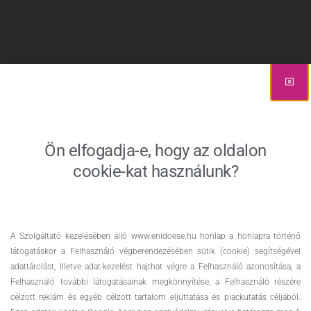
Ön elfogadja-e, hogy az oldalon
cookie-kat használunk?
A Szolgáltató kezelésében álló www.enidoese.hu honlap a honlapra történő
látogatáskor a Felhasználó végberendezésében sütik (cookie) segítségével
adattárolást, illetve adat-kezelést hajthat végre a Felhasználó azonosítása, a
Felhasználó további látogatásainak megkönnyítése, a Felhasználó részére
célzott reklám és egyéb célzott tartalom eljuttatása és piackutatás céljából.