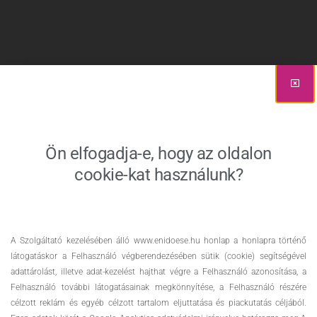
Ön elfogadja-e, hogy az oldalon
cookie-kat használunk?
A Szolgáltató kezelésében álló www.enidoese.hu honlap a honlapra történő
látogatáskor a Felhasználó végberendezésében sütik (cookie) segítségével
adattárolást, illetve adat-kezelést hajthat végre a Felhasználó azonosítása, a
Felhasználó további látogatásainak megkönnyítése, a Felhasználó részére
célzott reklám és egyéb célzott tartalom eljuttatása és piackutatás céljából.