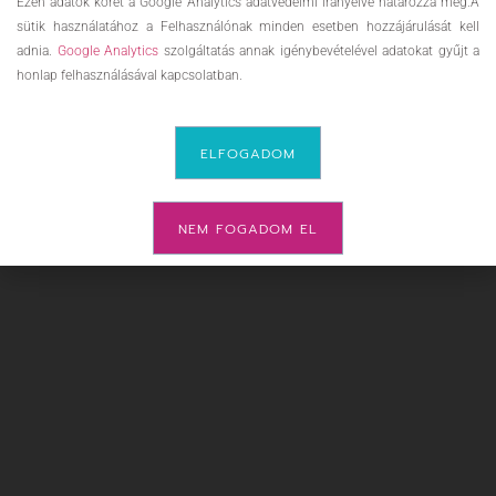
Ezen adatok körét a Google Analytics adatvédelmi irányelve határozza meg.A
sütik használatához a Felhasználónak minden esetben hozzájárulását kell
adnia.
Google Analytics
szolgáltatás annak igénybevételével adatokat gyűjt a
honlap felhasználásával kapcsolatban.
ELFOGADOM
NEM FOGADOM EL