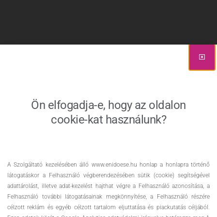
Ön elfogadja-e, hogy az oldalon
cookie-kat használunk?
A Szolgáltató kezelésében álló www.enidoese.hu honlap a honlapra történő
látogatáskor a Felhasználó végberendezésében sütik (cookie) segítségével
adattárolást, illetve adat-kezelést hajthat végre a Felhasználó azonosítása, a
Felhasználó további látogatásainak megkönnyítése, a Felhasználó részére
célzott reklám és egyéb célzott tartalom eljuttatása és piackutatás céljából.