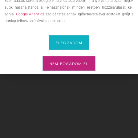
Ezen adatok körét a Google Analytics adatvédelmi irányelve határozza meg.A
sütik használatához a Felhasználónak minden esetben hozzájárulását kell
adnia.
Google Analytics
szolgáltatás annak igénybevételével adatokat gyűjt a
honlap felhasználásával kapcsolatban.
ELFOGADOM
NEM FOGADOM EL