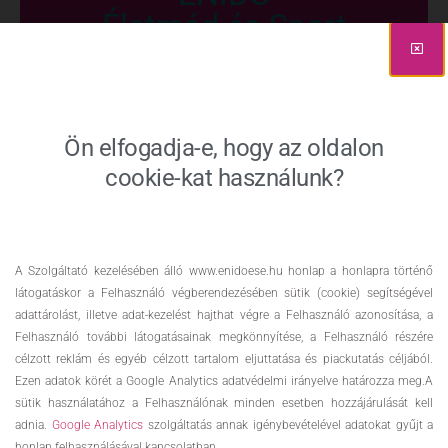
Életmód és Sport
Ön elfogadja-e, hogy az oldalon
cookie-kat használunk?
A Szolgáltató kezelésében álló www.enidoese.hu honlap a honlapra történő
látogatáskor a Felhasználó végberendezésében sütik (cookie) segítségével
adattárolást, illetve adat-kezelést hajthat végre a Felhasználó azonosítása, a
Felhasználó további látogatásainak megkönnyítése, a Felhasználó részére
célzott reklám és egyéb célzott tartalom eljuttatása és piackutatás céljából.
Ezen adatok körét a Google Analytics adatvédelmi irányelve határozza meg.A
sütik használatához a Felhasználónak minden esetben hozzájárulását kell
adnia.
Google Analytics
szolgáltatás annak igénybevételével adatokat gyűjt a
honlap felhasználásával kapcsolatban.