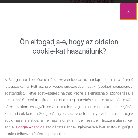
View Venue Website
https://www.vitalblog.hu/e
letmodvaltas-egyszeruen
Játszóház
Játszóház
Ön elfogadja-e, hogy az oldalon
cookie-kat használunk?
A Szolgáltató kezelésében álló www.enidoese.hu honlap a honlapra történő
látogatáskor a Felhasználó végberendezésében sütik (cookie) segítségével
adattárolást, illetve adat-kezelést hajthat végre a Felhasználó azonosítása, a
Felhasználó további látogatásainak megkönnyítése, a Felhasználó részére
célzott reklám és egyéb célzott tartalom eljuttatása és piackutatás céljából.
Ezen adatok körét a Google Analytics adatvédelmi irányelve határozza meg.A
sütik használatához a Felhasználónak minden esetben hozzájárulását kell
adnia.
Google Analytics
szolgáltatás annak igénybevételével adatokat gyűjt a
honlap felhasználásával kapcsolatban.