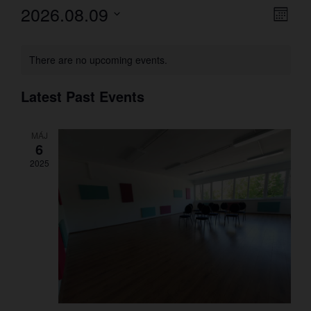
2026.08.09
Vie
Eve
Month
Select
Vi
Nav
date.
Nav
There are no upcoming events.
Latest Past Events
MÁJ
6
2025