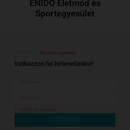
ÉNIDŐ Életmód és
Sportegyesület
Maradjon naprakész
Iratkozzon fel hírlevelünkre!
GDPR elfogadása
FELIRATKOZÁS