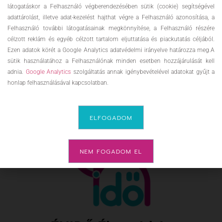
látogatáskor a Felhasználó végberendezésében sütik (cookie) segítségével
adattárolást, illetve adat-kezelést hajthat végre a Felhasználó azonosítása, a
Felhasználó további látogatásainak megkönnyítése, a Felhasználó részére
célzott reklám és egyéb célzott tartalom eljuttatása és piackutatás céljából.
Ezen adatok körét a Google Analytics adatvédelmi irányelve határozza meg.A
sütik használatához a Felhasználónak minden esetben hozzájárulását kell
adnia.
Google Analytics
szolgáltatás annak igénybevételével adatokat gyűjt a
honlap felhasználásával kapcsolatban.
ELFOGADOM
NEM FOGADOM EL